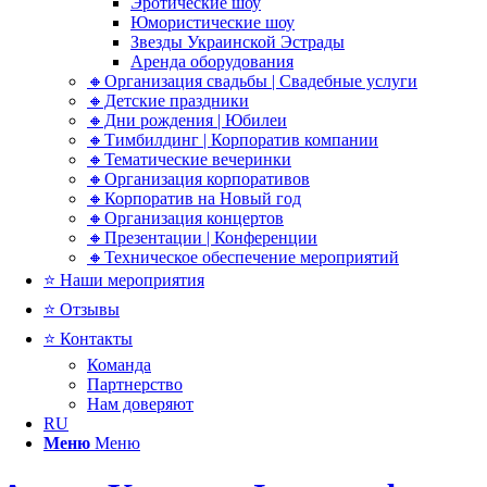
Эротические шоу
Юмористические шоу
Звезды Украинской Эстрады
Аренда оборудования
🔸Организация свадьбы | Свадебные услуги
🔸Детские праздники
🔸Дни рождения | Юбилеи
🔸Тимбилдинг | Корпоратив компании
🔸Тематические вечеринки
🔸Организация корпоративов
🔸Корпоратив на Новый год
🔸Организация концертов
🔸Презентации | Конференции
🔸Техническое обеспечение мероприятий
⭐ Наши мероприятия
⭐ Отзывы
⭐ Контакты
Команда
Партнерство
Нам доверяют
RU
Меню
Меню